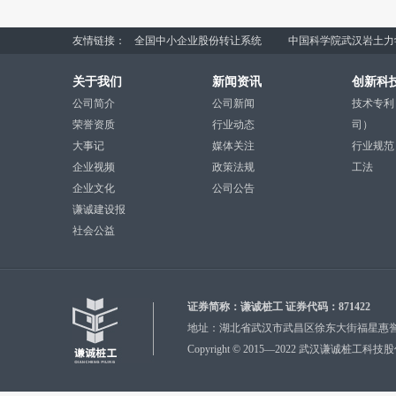
友情链接：
全国中小企业股份转让系统
中国科学院武汉岩土力
关于我们
新闻资讯
创新科
公司简介
公司新闻
技术专利
荣誉资质
行业动态
司）
大事记
媒体关注
行业规范
企业视频
政策法规
工法
企业文化
公司公告
谦诚建设报
社会公益
证券简称：谦诚桩工 证券代码：871422
地址：湖北省武汉市武昌区徐东大街福星惠誉国际城8号楼
Copyright ©
2015—2022 武汉谦诚桩工科技股