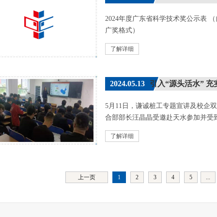
2024年度广东省科学技术奖公示表
广奖格式）
了解详细
2024.05.13
引入“源头活水” 充实人
5月11日，谦诚桩工专题宣讲及校企
合部部长汪晶晶受邀赴天水参加并受到
了解详细
上一页
1
2
3
4
5
...