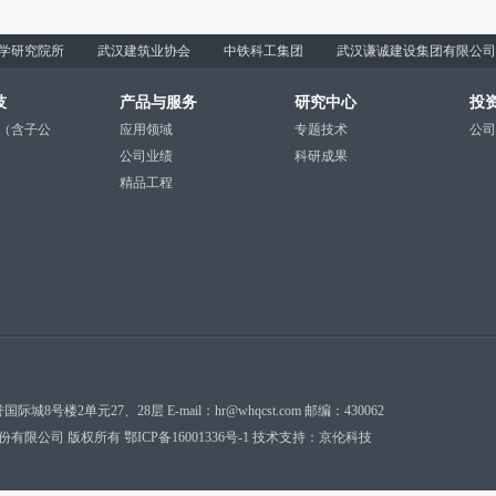
学研究院所
武汉建筑业协会
中铁科工集团
武汉谦诚建设集团有限公司
技
产品与服务
研究中心
投
（含子公
应用领域
专题技术
公司
公司业绩
科研成果
精品工程
2单元27、28层 E-mail：hr@whqcst.com 邮编：430062
份有限公司 版权所有 鄂ICP备16001336号-1
技术支持：
京伦科技